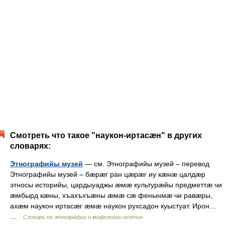
Смотреть что такое "наукон-иртасæн" в других
словарях:
Этнографийы музей
— см. Этнографийы музей – перевод
Этнографийы музей – бæрæг ран цæрæг иу кæнæ цалдæр
этносы историйы, цардыуаджы æмæ культурæйы предметтæ чи
æмбырд кæны, хъахъхъæны æмæ сæ фенынмæ чи равæры,
ахæм наукон иртасæг æмæ наукон рухсадон куыстуат. Ирон…
…
Словарь по этнографии и мифологии осетин