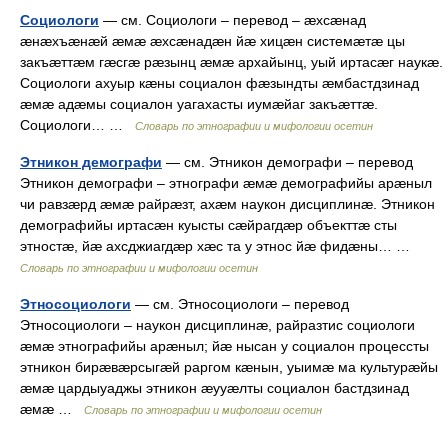
Социологи
— см. Социологи – перевод – æхсæнад
æнæхъæнæй æмæ æхсæнадæн йæ хицæн системæтæ цы
закъæттæм гæсгæ рæзынц æмæ архайынц, уый иртасæг наукæ.
Социологи ахуыр кæны социалон фæзындты æмбастдзинад
æмæ адæмы социалон уагахасты иумæйаг закъæттæ.
Социологи… …
Словарь по этнографии и мифологии осетин
Этникон демографи
— см. Этникон демографи – перевод
Этникон демографи – этнографи æмæ демографийы арæныл
чи равзæрд æмæ райрæзт, ахæм наукон дисциплинæ. Этникон
демографийы иртасæн куысты сæйрагдæр объекттæ сты
этностæ, йæ ахсджиагдæр хæс та у этнос йæ фидæны… …
Словарь по этнографии и мифологии осетин
Этносоциологи
— см. Этносоциологи – перевод
Этносоциологи – наукон дисциплинæ, райразтис социологи
æмæ этнографийы арæныл; йæ нысан у социалон процессты
этникон бирæвæрсыгæй раргом кæнын, уыимæ ма культурæйы
æмæ цардыуаджы этникон æууæлты социалон бастдзинад
æмæ …
Словарь по этнографии и мифологии осетин