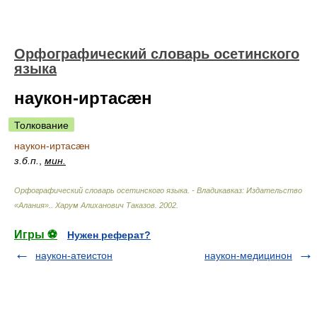
Орфографический словарь осетинского
языка
наукон-иртасæн
Толкование
наукон-иртасæн
з.б.п.
,
мин.
Орфографический словарь осетинского языка. - Владикавказ: Издательство
«Алания».
.
Харум Алиханович Таказов
.
2002
.
Игры ⚽
Нужен реферат?
наукон-атеистон
наукон-медицинон